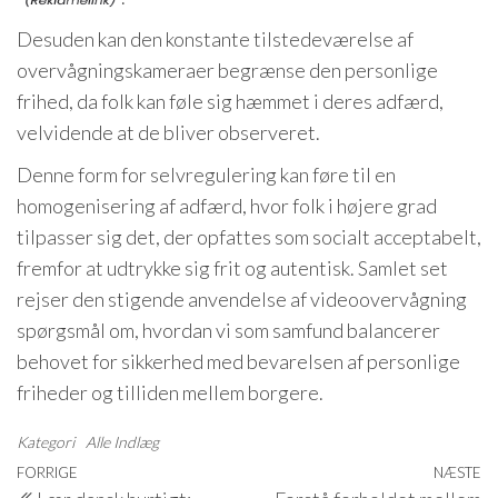
Desuden kan den konstante tilstedeværelse af
overvågningskameraer begrænse den personlige
frihed, da folk kan føle sig hæmmet i deres adfærd,
velvidende at de bliver observeret.
Denne form for selvregulering kan føre til en
homogenisering af adfærd, hvor folk i højere grad
tilpasser sig det, der opfattes som socialt acceptabelt,
fremfor at udtrykke sig frit og autentisk. Samlet set
rejser den stigende anvendelse af videoovervågning
spørgsmål om, hvordan vi som samfund balancerer
behovet for sikkerhed med bevarelsen af personlige
friheder og tilliden mellem borgere.
Kategori
Alle Indlæg
Indlægsnavigation
Forrige
FORRIGE
NÆSTE
N