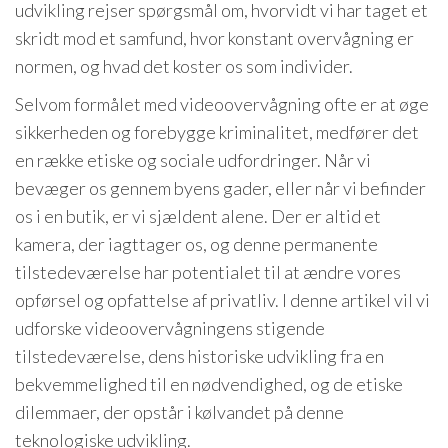
udvikling rejser spørgsmål om, hvorvidt vi har taget et
skridt mod et samfund, hvor konstant overvågning er
normen, og hvad det koster os som individer.
Selvom formålet med videoovervågning ofte er at øge
sikkerheden og forebygge kriminalitet, medfører det
en række etiske og sociale udfordringer. Når vi
bevæger os gennem byens gader, eller når vi befinder
os i en butik, er vi sjældent alene. Der er altid et
kamera, der iagttager os, og denne permanente
tilstedeværelse har potentialet til at ændre vores
opførsel og opfattelse af privatliv. I denne artikel vil vi
udforske videoovervågningens stigende
tilstedeværelse, dens historiske udvikling fra en
bekvemmelighed til en nødvendighed, og de etiske
dilemmaer, der opstår i kølvandet på denne
teknologiske udvikling.