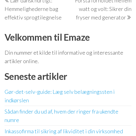
Lær dansk hurtigt:
Forstå forholdet mellem
indlæg
i
Hemmelighederne bag
watt og volt: Sikrer din
effektiv sprogtilegnelse
fryser med generator
Velkommen til Emaze
Din nummer et kilde til informative og interessante
artikler online.
Seneste artikler
Gør-det-selv-guide: Læg selv belægningssten i
indkørslen
Sådan finder du ud af, hvem der ringer fra ukendte
numre
Inkassofirma til sikring af likviditet i din virksomhed