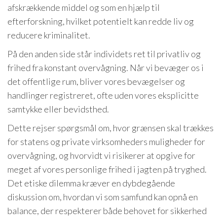
afskrækkende middel og som en hjælp til
efterforskning, hvilket potentielt kan redde liv og
reducere kriminalitet.
På den anden side står individets ret til privatliv og
frihed fra konstant overvågning. Når vi bevæger os i
det offentlige rum, bliver vores bevægelser og
handlinger registreret, ofte uden vores eksplicitte
samtykke eller bevidsthed.
Dette rejser spørgsmål om, hvor grænsen skal trækkes
for statens og private virksomheders muligheder for
overvågning, og hvorvidt vi risikerer at opgive for
meget af vores personlige frihed i jagten på tryghed.
Det etiske dilemma kræver en dybdegående
diskussion om, hvordan vi som samfund kan opnå en
balance, der respekterer både behovet for sikkerhed