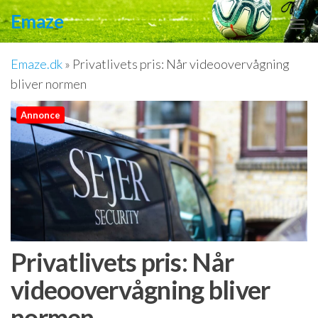
Videre
Emaze
til
indhold
Emaze.dk
»
Privatlivets pris: Når videoovervågning
bliver normen
Annonce
Privatlivets pris: Når
videoovervågning bliver
normen