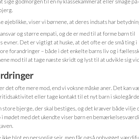
m at sige godmorgen til en ny klassekammerat eller smage på
bjerg.
 øjeblikke, viser vi børnene, at deres indsats har betydnin
ansvar og større empati, og de er med til at forme børn til
 evner. Det er vigtigt at huske, at det ofte er de små ting i
e forandringer – både i det enkelte barns liv og i fælless
ne mod til at tage næste skridt og lyst til at udvikle sig vi
rdringer
er det ofte mere mod, end vi voksne måske aner. Det kan væ
ritidsaktivitet eller tage kontakt til et nyt barn i skolegård
store bjerge, der skal bestiges, og det kræver både vilje 
top i mødet med det ukendte viser børn en bemærkelsesværd
gaven.
de ikke blot en personlig sejr, men får også opbygget værdif