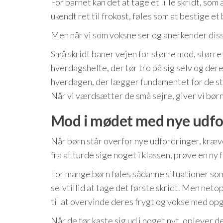
For barnet kan det at tage et lille skridt, so
ukendt ret til frokost, føles som at bestige et 
Men når vi som voksne ser og anerkender disse
Små skridt baner vejen for større mod, større 
hverdagshelte, der tør tro på sig selv og deres
hverdagen, der lægger fundamentet for de stor
Når vi værdsætter de små sejre, giver vi børne
Mod i mødet med nye udfo
Når børn står overfor nye udfordringer, kræv
fra at turde sige noget i klassen, prøve en ny f
For mange børn føles sådanne situationer som 
selvtillid at tage det første skridt. Men ne
til at overvinde deres frygt og vokse med op
Når de tør kaste sig ud i noget nyt, oplever 