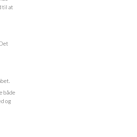
til at
 Det
abet.
re både
ed og