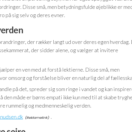
fordringer. Disse små, men betydningsfulde øjeblikke er med 
o på sig selv og deres evner.
verden
forandringer, der rækker langt ud over deres egen hverdag.
assekammerat, der sidder alene, og vælger at invitere
 hjælper en ven med at forstå lektierne. Disse små, men
vor omsorg og forståelse bliver en naturlig del af fællessk
handle på det, spreder sig som ringe i vandet og kan inspire
å den måde er børns empati ikke kun med til at skabe trygh
mere rummelig og medmenneskelig verden.
knudsen.dk
.
e sejre