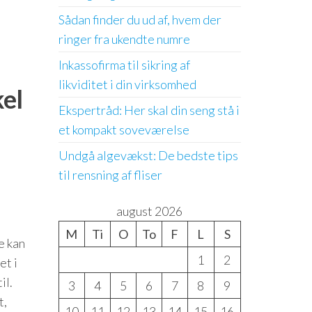
Sådan finder du ud af, hvem der
ringer fra ukendte numre
Inkassofirma til sikring af
likviditet i din virksomhed
kel
Ekspertråd: Her skal din seng stå i
et kompakt soveværelse
Undgå algevækst: De bedste tips
til rensning af fliser
august 2026
M
Ti
O
To
F
L
S
e kan
1
2
et i
il.
3
4
5
6
7
8
9
t,
10
11
12
13
14
15
16