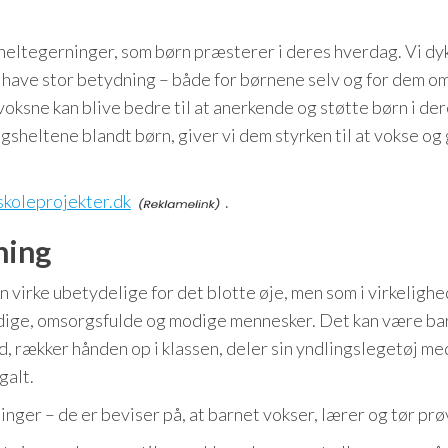
e heltegerninger, som børn præsterer i deres hverdag. Vi dy
n have stor betydning – både for børnene selv og for dem o
oksne kan blive bedre til at anerkende og støtte børn i de
agsheltene blandt børn, giver vi dem styrken til at vokse og
/skoleprojekter.dk
.
ning
 virke ubetydelige for det blotte øje, men som i virkeligh
dige, omsorgsfulde og modige mennesker. Det kan være ba
d, rækker hånden op i klassen, deler sin yndlingslegetøj me
galt.
nger – de er beviser på, at barnet vokser, lærer og tør prø