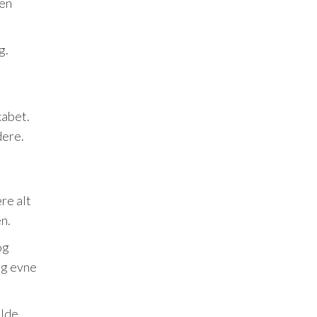
 en
g.
kabet.
dere.
re alt
en.
og
ig evne
ulde