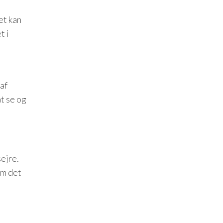
et kan
t i
af
at se og
ejre.
om det