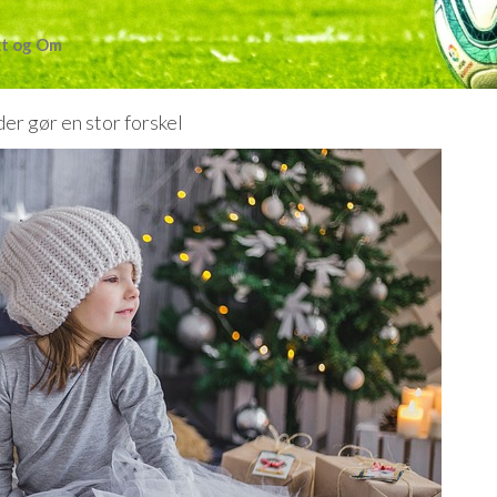
t og Om
er gør en stor forskel