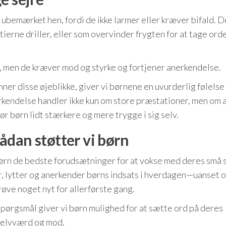
 ubemærket hen, fordi de ikke larmer eller kræver bifald. D
ierne driller, eller som overvinder frygten for at tage orde
e, men de kræver mod og styrke og fortjener anerkendelse.
er disse øjeblikke, giver vi børnene en uvurderlig følelse 
nerkendelse handler ikke kun om store præstationer, men om 
ør børn lidt stærkere og mere trygge i sig selv.
ådan støtter vi børn
ørn de bedste forudsætninger for at vokse med deres små s
ser, lytter og anerkender børns indsats i hverdagen—uanset 
røve noget nyt for allerførste gang.
 spørgsmål giver vi børn mulighed for at sætte ord på deres
 selvværd og mod.