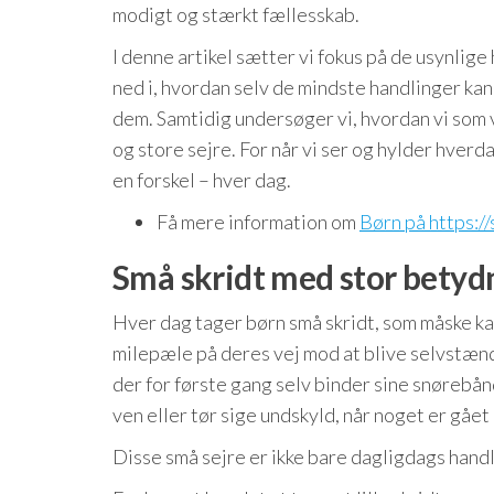
modigt og stærkt fællesskab.
I denne artikel sætter vi fokus på de usynlig
ned i, hvordan selv de mindste handlinger ka
dem. Samtidig undersøger vi, hvordan vi som v
og store sejre. For når vi ser og hylder hverd
en forskel – hver dag.
Få mere information om
Børn på https:/
Små skridt med stor betyd
Hver dag tager børn små skridt, som måske kan
milepæle på deres vej mod at blive selvstæn
der for første gang selv binder sine snørebån
ven eller tør sige undskyld, når noget er gået 
Disse små sejre er ikke bare dagligdags handli