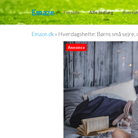
Videre
Emaze
til
Forside
Alle Indlæg
Kontak
indhold
Emaze.dk
»
Hverdagshelte: Børns små sejre, d
Annonce