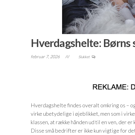
Hverdagshelte: Børns sm
februar 7, 2026
Af
Slukket
Hverdagshelte findes overalt omkring os – og
virke ubetydelige i øjeblikket, men som i virk
klassen, at række hånden ud til en ven, der er 
Disse små bedrifter er ikke kun vigtige for de