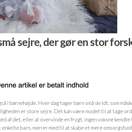
å sejre, der gør en stor fors
så i børnehøjde. Hver dag tager børn små skridt, som måsk
eligheden er store sejre. Det kan være modet til at tage ord
ked af det, eller at overvinde en frygt, ingen voksne kendte t
t enkelte barn, men er med til at skabe et mere omsorgsfuld