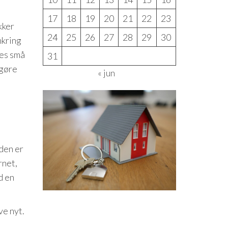
17
18
19
20
21
22
23
kker
24
25
26
27
28
29
30
mkring
res små
31
 gøre
« jun
eden er
rnet,
d en
ve nyt.