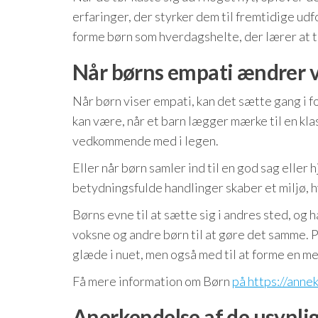
erfaringer, der styrker dem til fremtidige ud
forme børn som hverdagshelte, der lærer at tr
Når børns empati ændrer 
Når børn viser empati, kan det sætte gang i 
kan være, når et barn lægger mærke til en kl
vedkommende med i legen.
Eller når børn samler ind til en god sag eller
betydningsfulde handlinger skaber et miljø, h
Børns evne til at sætte sig i andres sted, og 
voksne og andre børn til at gøre det samme. P
glæde i nuet, men også med til at forme en 
Få mere information om Børn
på https://anne
Anerkendelse af de usynlig