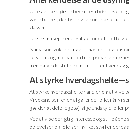
Ofte går de største bedrifter i børns hverdag
være barnet, der tør spørge om hjælp, når lekt
klassen.
Disse små sejre er usynlige for det blotte øj
Når vi som voksne lægger mærke til og påskønn
selvtillid og motivation til at prøve igen. A
fremhæve de stille fremskridt, der hver dag g
At styrke hverdagshelte—s
At styrke hverdagshelte handler om at give b
Vi voksne spiller en afgørende rolle, når vi 
gælder at dele legetøj, sige undskyld, eller p
Ved at vise oprigtig interesse og stille åbne
oplevelser og følelser, hvilket styrker deres