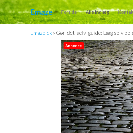
Videre
Emaze
til
Forside
Alle Indlæg
Kontak
indhold
Emaze.dk
»
Gør-det-selv-guide: Læg selv bel
Annonce