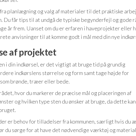
ra planlægning og valg af materialer til det praktiske arbe
 Du får tips til at undgå de typiske begynderfejl og gode rå
nge år frem. Uanset om du er erfaren i haveprojekter eller h
rete anvisninger til at komme godt i mål med din nye indkør
e af projektet
i din indkørsel, er det vigtigt at bruge tid på grundig
rdere indkørslens størrelse og form samt tage højde for
 som brønde, træer eller bede.
mrådet, hvor du markerer de præcise mål og placeringen af
ster og hvilken type sten du ønsker at bruge, da dette kan
bruget.
er er behov for tilladelser fra kommunen, særligt hvis du 
ør du sørge for at have det nødvendige værktøj og materiale