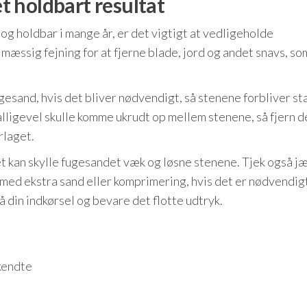
et holdbart resultat
ot og holdbar i mange år, er det vigtigt at vedligeholde
ssig fejning for at fjerne blade, jord og andet snavs, so
esand, hvis det bliver nødvendigt, så stenene forbliver st
 alligevel skulle komme ukrudt op mellem stenene, så fjern d
rlaget.
et kan skylle fugesandet væk og løsne stenene. Tjek også j
l med ekstra sand eller komprimering, hvis det er nødvendi
å din indkørsel og bevare det flotte udtryk.
ukendte