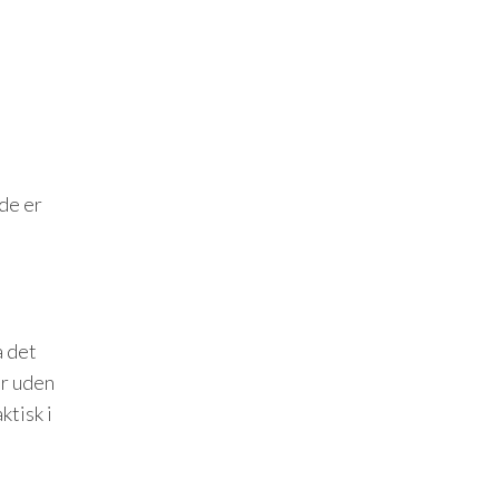
 de er
å det
er uden
ktisk i