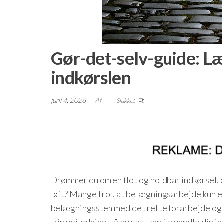
Gør-det-selv-guide: Læ
indkørslen
juni 4, 2026
Af
Slukket
Drømmer du om en flot og holdbar indkørsel, d
løft? Mange tror, at belægningsarbejde kun er
belægningssten med det rette forarbejde og 
trin vejledning, så du selv kan forvandle din i