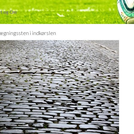
t og Om
ægningssten i indkørslen