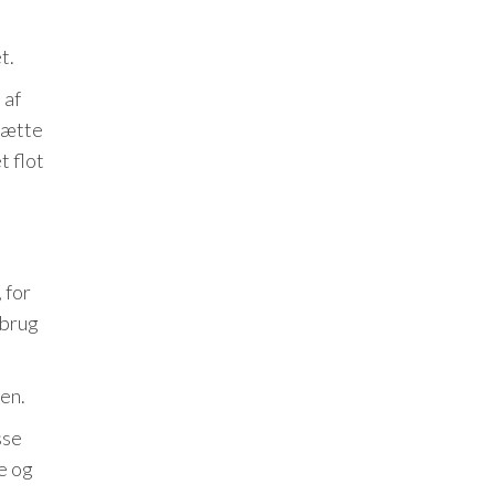
t.
 af
 sætte
t flot
 for
 brug
den.
sse
le og