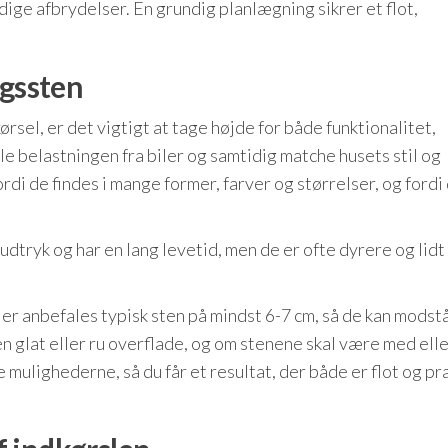
dige afbrydelser. En grundig planlægning sikrer et flot,
ngssten
rsel, er det vigtigt at tage højde for både funktionalitet,
e belastningen fra biler og samtidig matche husets stil og
di de findes i mange former, farver og størrelser, og fordi
udtryk og har en lang levetid, men de er ofte dyrere og lidt
ler anbefales typisk sten på mindst 6-7 cm, så de kan modst
n glat eller ru overflade, og om stenene skal være med ell
e mulighederne, så du får et resultat, der både er flot og pra