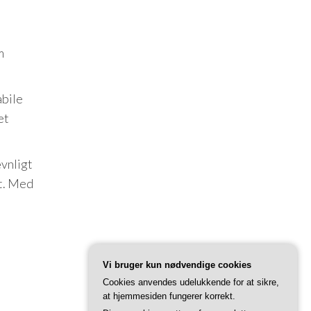
m
abile
et
ævnligt
gt. Med
Vi bruger kun nødvendige cookies
Cookies anvendes udelukkende for at sikre,
at hjemmesiden fungerer korrekt.