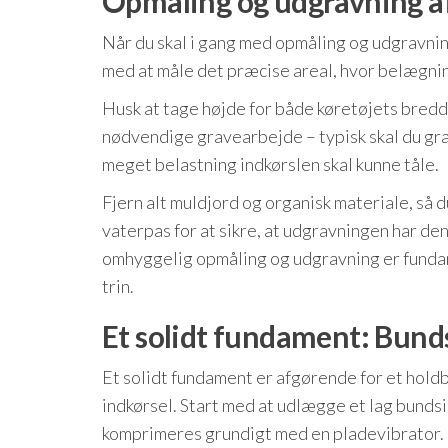
Opmåling og udgravning af
Når du skal i gang med opmåling og udgravning
med at måle det præcise areal, hvor belægni
Husk at tage højde for både køretøjets bredd
nødvendige gravearbejde – typisk skal du gr
meget belastning indkørslen skal kunne tåle.
Fjern alt muldjord og organisk materiale, så d
vaterpas for at sikre, at udgravningen har de
omhyggelig opmåling og udgravning er fundamen
trin.
Et solidt fundament: Bunds
Et solidt fundament er afgørende for et holdb
indkørsel. Start med at udlægge et lag bundsik
komprimeres grundigt med en pladevibrator.