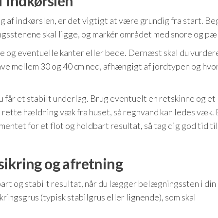
 indkørslen
 af indkørslen, er det vigtigt at være grundig fra start. B
ngsstenene skal ligge, og markér området med snore og pæ
e og eventuelle kanter eller bede. Dernæst skal du vurder
ave mellem 30 og 40 cm ned, afhængigt af jordtypen og hvo
u får et stabilt underlag. Brug eventuelt en retskinne og et
n rette hældning væk fra huset, så regnvand kan ledes væk. 
tet for et flot og holdbart resultat, så tag dig god tid ti
ikring og afretning
art og stabilt resultat, når du lægger belægningssten i din
ringsgrus (typisk stabilgrus eller lignende), som skal