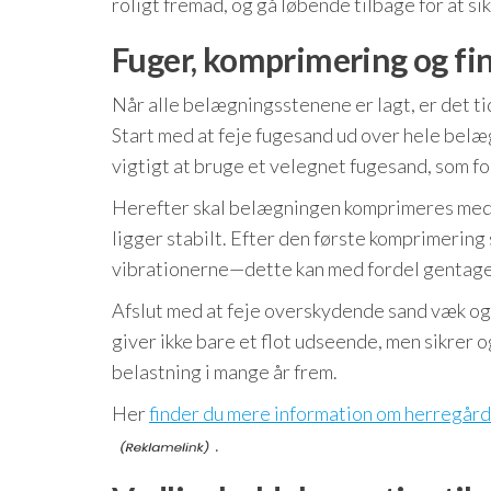
roligt fremad, og gå løbende tilbage for at s
Fuger, komprimering og fi
Når alle belægningsstenene er lagt, er det ti
Start med at feje fugesand ud over hele bel
vigtigt at bruge et velegnet fugesand, som fo
Herefter skal belægningen komprimeres med en
ligger stabilt. Efter den første komprimering 
vibrationerne—dette kan med fordel gentage
Afslut med at feje overskydende sand væk og ko
giver ikke bare et flot udseende, men sikrer o
belastning i mange år frem.
Her
finder du mere information om herregår
.