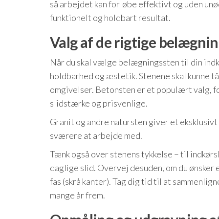
så arbejdet kan forløbe effektivt og uden unø
funktionelt og holdbart resultat.
Valg af de rigtige belægni
Når du skal vælge belægningssten til din indkø
holdbarhed og æstetik. Stenene skal kunne tål
omgivelser. Betonsten er et populært valg, for
slidstærke og prisvenlige.
Granit og andre natursten giver et eksklusivt 
sværere at arbejde med.
Tænk også over stenens tykkelse – til indkørs
daglige slid. Overvej desuden, om du ønsker e
fas (skrå kanter). Tag dig tid til at sammenlign
mange år frem.