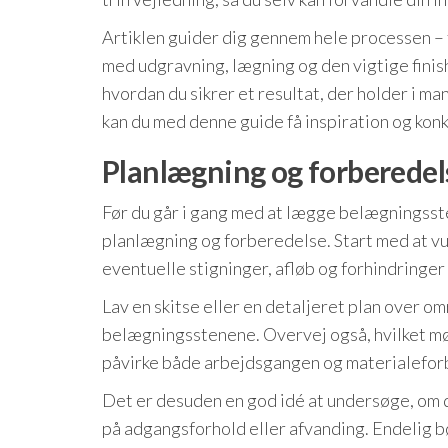
Artiklen guider dig gennem hele processen – f
med udgravning, lægning og den vigtige finish.
hvordan du sikrer et resultat, der holder i ma
kan du med denne guide få inspiration og konk
Planlægning og forberedels
Før du går i gang med at lægge belægningssten 
planlægning og forberedelse. Start med at vu
eventuelle stigninger, afløb og forhindringer
Lav en skitse eller en detaljeret plan over o
belægningsstenene. Overvej også, hvilket møn
påvirke både arbejdsgangen og materialefor
Det er desuden en god idé at undersøge, om d
på adgangsforhold eller afvanding. Endelig b