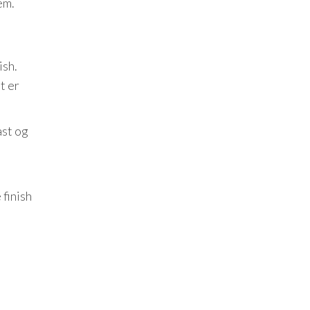
em.
ish.
t er
ast og
 finish