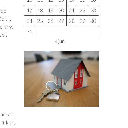
17
18
19
20
21
22
23
jde
d til,
24
25
26
27
28
29
30
elt ny,
31
sel.
« jun
ændrer
r klar,