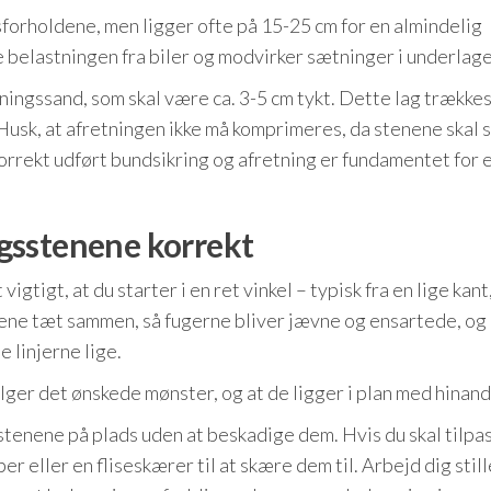
forholdene, men ligger ofte på 15-25 cm for en almindelig
e belastningen fra biler og modvirker sætninger i underlage
ingssand, som skal være ca. 3-5 cm tykt. Dette lag trækkes
 Husk, at afretningen ikke må komprimeres, da stenene skal
orrekt udført bundsikring og afretning er fundamentet for e
gsstenene korrekt
tigt, at du starter i en ret vinkel – typisk fra en lige kant,
ene tæt sammen, så fugerne bliver jævne og ensartede, og
e linjerne lige.
ølger det ønskede mønster, og at de ligger i plan med hinan
stenene på plads uden at beskadige dem. Hvis du skal tilpa
er eller en fliseskærer til at skære dem til. Arbejd dig stil