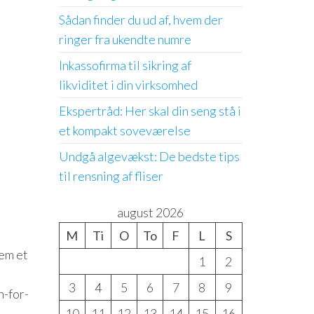
Sådan finder du ud af, hvem der
ringer fra ukendte numre
Inkassofirma til sikring af
likviditet i din virksomhed
Ekspertråd: Her skal din seng stå i
et kompakt soveværelse
Undgå algevækst: De bedste tips
til rensning af fliser
august 2026
M
Ti
O
To
F
L
S
jem et
1
2
3
4
5
6
7
8
9
n-for-
10
11
12
13
14
15
16