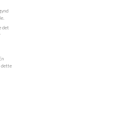
egynd
le.
e det
r
En
l dette