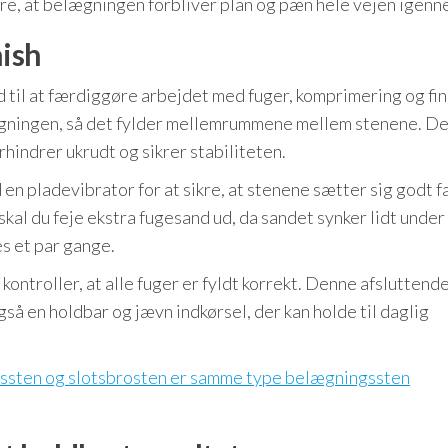
ikre, at belægningen forbliver plan og pæn hele vejen igenn
nish
d til at færdiggøre arbejdet med fuger, komprimering og fin
ægningen, så det fylder mellemrummene mellem stenene. De
rhindrer ukrudt og sikrer stabiliteten.
 pladevibrator for at sikre, at stenene sætter sig godt f
skal du feje ekstra fugesand ud, da sandet synker lidt under
s et par gange.
ntroller, at alle fuger er fyldt korrekt. Denne afsluttende
gså en holdbar og jævn indkørsel, der kan holde til daglig
dssten og slotsbrosten er samme type belægningssten