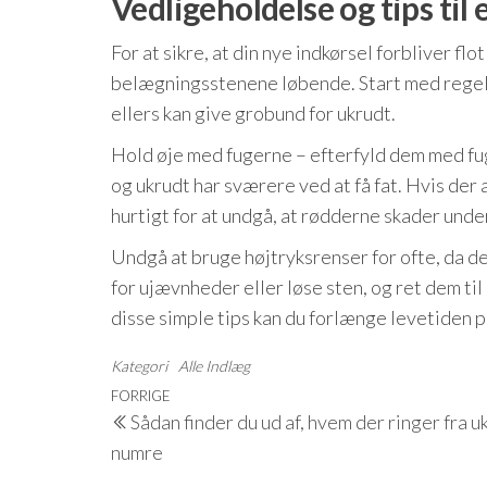
Vedligeholdelse og tips til 
For at sikre, at din nye indkørsel forbliver fl
belægningsstenene løbende. Start med regelmæ
ellers kan give grobund for ukrudt.
Hold øje med fugerne – efterfyld dem med fug
og ukrudt har sværere ved at få fat. Hvis der
hurtigt for at undgå, at rødderne skader unde
Undgå at bruge højtryksrenser for ofte, da d
for ujævnheder eller løse sten, og ret dem ti
disse simple tips kan du forlænge levetiden p
Kategori
Alle Indlæg
Indlægsnavigation
Forrige
FORRIGE
Sådan finder du ud af, hvem der ringer fra 
indlæg
numre