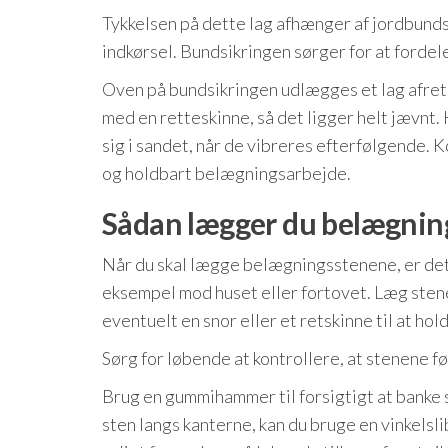
Tykkelsen på dette lag afhænger af jordbunds
indkørsel. Bundsikringen sørger for at fordel
Oven på bundsikringen udlægges et lag afretn
med en retteskinne, så det ligger helt jævnt.
sig i sandet, når de vibreres efterfølgende. K
og holdbart belægningsarbejde.
Sådan lægger du belægnin
Når du skal lægge belægningsstenene, er det vig
eksempel mod huset eller fortovet. Læg sten
eventuelt en snor eller et retskinne til at hold
Sørg for løbende at kontrollere, at stenene f
Brug en gummihammer til forsigtigt at banke 
sten langs kanterne, kan du bruge en vinkelslib