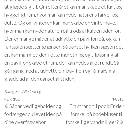
at glæde sig til. Om efteråret kan man skabe et lunt og
hyggeligt rum, hvor man kan nyde naturens farver og
dufte. Og om vinteren kan man skabe en vinterhave,
hvor man kan nyde naturen på trods af kulden udenfor.
Der er mange måder at udnytte en pavillon på, og kun
fantasien sætter grænser. Så uanset hvilken sæson det
er, kan man med den rette indretning og tilpasning af
en pavillon skabe et rum, der kan nydes året rundt. Så
gå i gang med at udnytte din pavillon og få maksimal
glæde ud af den uanset årstiden.
Kategori
Alle Indlæg
Indlægsnavigation
Forrige
FORRIGE
NÆSTE
N
Sådan vedligeholder og
Fra strand til pool: Er der
indlæg
i
forlænger du levetiden på
forskel på badebluser til
dine overfræsebor
forskellige vandmiljøer?