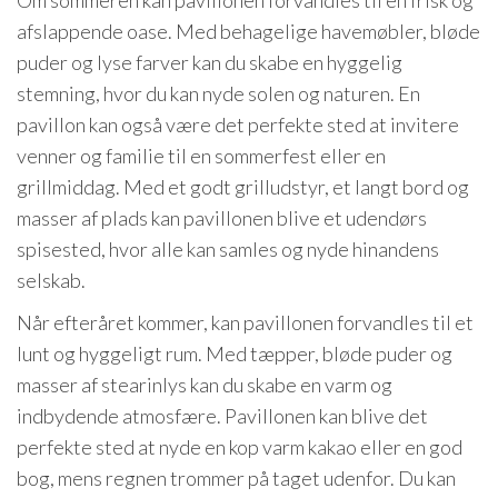
Om sommeren kan pavillonen forvandles til en frisk og
afslappende oase. Med behagelige havemøbler, bløde
puder og lyse farver kan du skabe en hyggelig
stemning, hvor du kan nyde solen og naturen. En
pavillon kan også være det perfekte sted at invitere
venner og familie til en sommerfest eller en
grillmiddag. Med et godt grilludstyr, et langt bord og
masser af plads kan pavillonen blive et udendørs
spisested, hvor alle kan samles og nyde hinandens
selskab.
Når efteråret kommer, kan pavillonen forvandles til et
lunt og hyggeligt rum. Med tæpper, bløde puder og
masser af stearinlys kan du skabe en varm og
indbydende atmosfære. Pavillonen kan blive det
perfekte sted at nyde en kop varm kakao eller en god
bog, mens regnen trommer på taget udenfor. Du kan