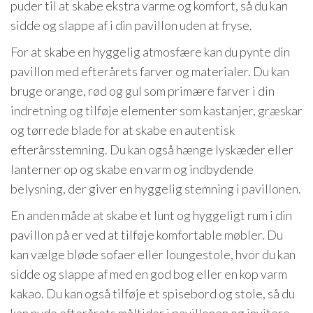
puder til at skabe ekstra varme og komfort, så du kan
sidde og slappe af i din pavillon uden at fryse.
For at skabe en hyggelig atmosfære kan du pynte din
pavillon med efterårets farver og materialer. Du kan
bruge orange, rød og gul som primære farver i din
indretning og tilføje elementer som kastanjer, græskar
og tørrede blade for at skabe en autentisk
efterårsstemning. Du kan også hænge lyskæder eller
lanterner op og skabe en varm og indbydende
belysning, der giver en hyggelig stemning i pavillonen.
En anden måde at skabe et lunt og hyggeligt rum i din
pavillon på er ved at tilføje komfortable møbler. Du
kan vælge bløde sofaer eller loungestole, hvor du kan
sidde og slappe af med en god bog eller en kop varm
kakao. Du kan også tilføje et spisebord og stole, så du