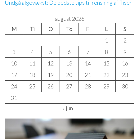
Undgå algevækst: De bedste tips til rensning af fliser
august 2026
M
Ti
O
To
F
L
S
1
2
3
4
5
6
7
8
9
10
11
12
13
14
15
16
17
18
19
20
21
22
23
24
25
26
27
28
29
30
31
« jun