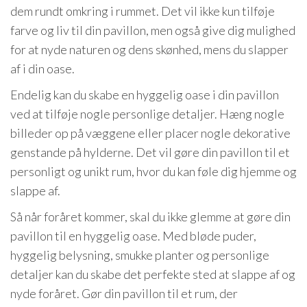
dem rundt omkring i rummet. Det vil ikke kun tilføje
farve og liv til din pavillon, men også give dig mulighed
for at nyde naturen og dens skønhed, mens du slapper
af i din oase.
Endelig kan du skabe en hyggelig oase i din pavillon
ved at tilføje nogle personlige detaljer. Hæng nogle
billeder op på væggene eller placer nogle dekorative
genstande på hylderne. Det vil gøre din pavillon til et
personligt og unikt rum, hvor du kan føle dig hjemme og
slappe af.
Så når foråret kommer, skal du ikke glemme at gøre din
pavillon til en hyggelig oase. Med bløde puder,
hyggelig belysning, smukke planter og personlige
detaljer kan du skabe det perfekte sted at slappe af og
nyde foråret. Gør din pavillon til et rum, der