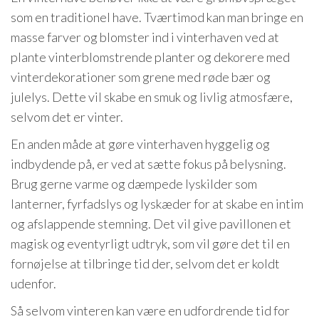
som en traditionel have. Tværtimod kan man bringe en
masse farver og blomster ind i vinterhaven ved at
plante vinterblomstrende planter og dekorere med
vinterdekorationer som grene med røde bær og
julelys. Dette vil skabe en smuk og livlig atmosfære,
selvom det er vinter.
En anden måde at gøre vinterhaven hyggelig og
indbydende på, er ved at sætte fokus på belysning.
Brug gerne varme og dæmpede lyskilder som
lanterner, fyrfadslys og lyskæder for at skabe en intim
og afslappende stemning. Det vil give pavillonen et
magisk og eventyrligt udtryk, som vil gøre det til en
fornøjelse at tilbringe tid der, selvom det er koldt
udenfor.
Så selvom vinteren kan være en udfordrende tid for