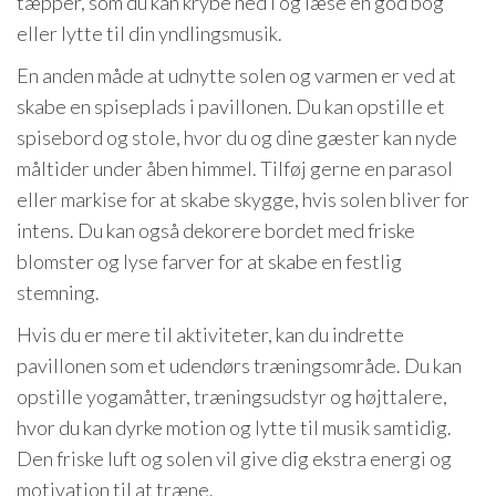
tæpper, som du kan krybe ned i og læse en god bog
eller lytte til din yndlingsmusik.
En anden måde at udnytte solen og varmen er ved at
skabe en spiseplads i pavillonen. Du kan opstille et
spisebord og stole, hvor du og dine gæster kan nyde
måltider under åben himmel. Tilføj gerne en parasol
eller markise for at skabe skygge, hvis solen bliver for
intens. Du kan også dekorere bordet med friske
blomster og lyse farver for at skabe en festlig
stemning.
Hvis du er mere til aktiviteter, kan du indrette
pavillonen som et udendørs træningsområde. Du kan
opstille yogamåtter, træningsudstyr og højttalere,
hvor du kan dyrke motion og lytte til musik samtidig.
Den friske luft og solen vil give dig ekstra energi og
motivation til at træne.