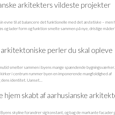
nske arkitekters vildeste projekter
in evne til at balancere det funktionelle med det æstetiske – men
n løs og lader form og funktion smelte sammen på nye, dristige måder?
 arkitektoniske perler du skal opleve
d og nutid smelter sammen i byens mange spændende bygningsværker.
e kirker i centrum rummer byen en imponerende mangfoldighed af
g dens identitet. Uanset…
 hjem skabt af aarhusianske arkitekt
. Byens skyline forandrer sig konstant, og bag de markante facade