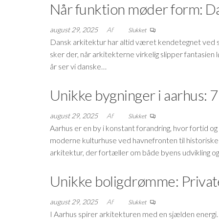
Når funktion møder form: Da
august 29, 2025
Af
Slukket
Dansk arkitektur har altid været kendetegnet ved s
sker der, når arkitekterne virkelig slipper fantasie
år ser vi danske…
Unikke bygninger i aarhus: 7
august 29, 2025
Af
Slukket
Aarhus er en by i konstant forandring, hvor forti
moderne kulturhuse ved havnefronten til historisk
arkitektur, der fortæller om både byens udvikling o
Unikke boligdrømme: Private
august 29, 2025
Af
Slukket
I Aarhus spirer arkitekturen med en sjælden energi