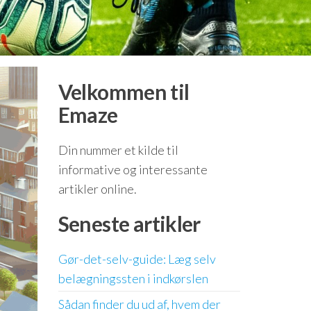
Velkommen til
Emaze
Din nummer et kilde til
informative og interessante
artikler online.
Seneste artikler
Gør-det-selv-guide: Læg selv
belægningssten i indkørslen
Sådan finder du ud af, hvem der