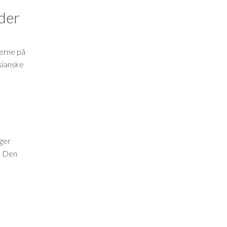
rder
terne på
usianske
nger
. Den