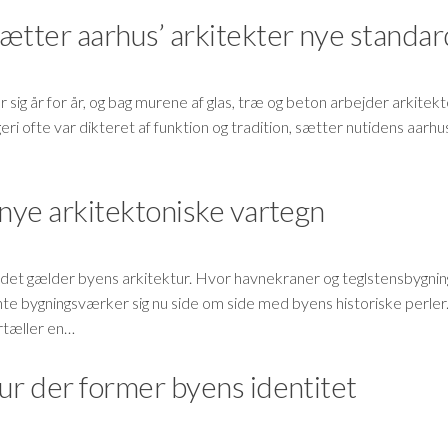
ætter aarhus’ arkitekter nye standa
r sig år for år, og bag murene af glas, træ og beton arbejder arkitek
eri ofte var dikteret af funktion og tradition, sætter nutidens aarh
 nye arkitektoniske vartegn
år det gælder byens arkitektur. Hvor havnekraner og teglstensbygni
nte bygningsværker sig nu side om side med byens historiske perler
ortæller en…
ur der former byens identitet