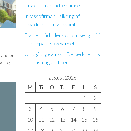
ringer fra ukendte numre
Inkassofirma til sikring af
likviditet i din virksomhed
Ekspertråd: Her skal din seng stå i
et kompakt soveværelse
Undgå algevækst: De bedste tips
handler
til rensning af fliser
el og
august 2026
M
Ti
O
To
F
L
S
1
2
3
4
5
6
7
8
9
10
11
12
13
14
15
16
17
18
19
20
21
22
23