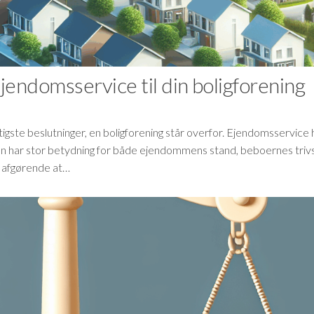
jendomsservice til din boligforening
igste beslutninger, en boligforening står overfor. Ejendomsservice 
en har stor betydning for både ejendommens stand, beboernes trivs
t afgørende at…