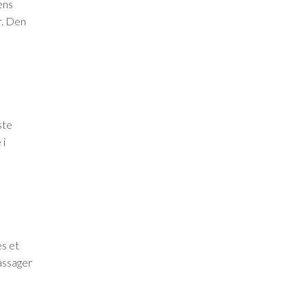
ens
r. Den
ste
 i
s et
passager