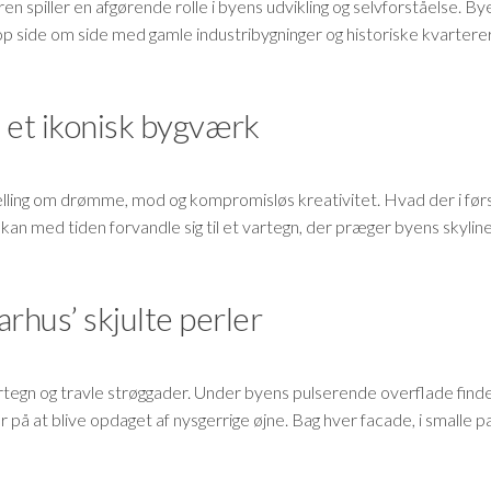
en spiller en afgørende rolle i byens udvikling og selvforståelse. By
 op side om side med gamle industribygninger og historiske kvartere
til et ikonisk bygværk
ælling om drømme, mod og kompromisløs kreativitet. Hvad der i før
kan med tiden forvandle sig til et vartegn, der præger byens skyline
rhus’ skjulte perler
egn og travle strøggader. Under byens pulserende overflade finde
r på at blive opdaget af nysgerrige øjne. Bag hver facade, i smalle 