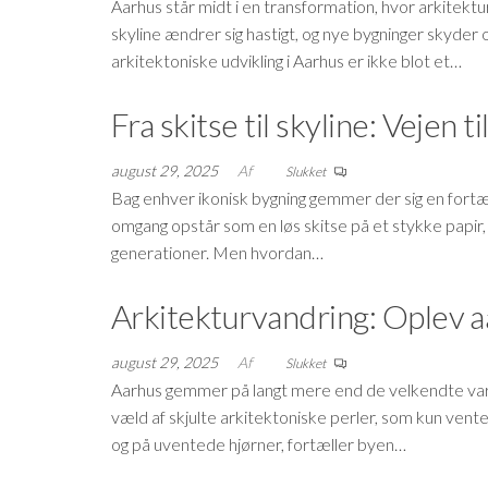
Aarhus står midt i en transformation, hvor arkitektur
skyline ændrer sig hastigt, og nye bygninger skyder
arkitektoniske udvikling i Aarhus er ikke blot et…
Fra skitse til skyline: Vejen 
august 29, 2025
Af
Slukket
Bag enhver ikonisk bygning gemmer der sig en fort
omgang opstår som en løs skitse på et stykke papir, 
generationer. Men hvordan…
Arkitekturvandring: Oplev aa
august 29, 2025
Af
Slukket
Aarhus gemmer på langt mere end de velkendte vart
væld af skjulte arkitektoniske perler, som kun vente
og på uventede hjørner, fortæller byen…