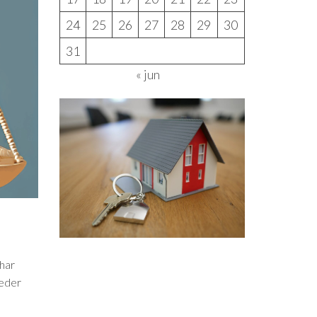
24
25
26
27
28
29
30
31
« jun
 har
heder