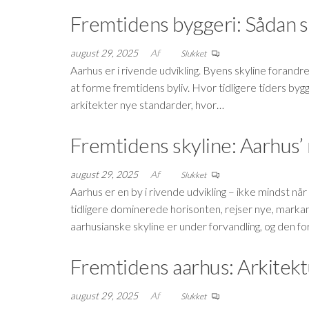
Fremtidens byggeri: Sådan s
august 29, 2025
Af
Slukket
Aarhus er i rivende udvikling. Byens skyline forandre
at forme fremtidens byliv. Hvor tidligere tiders bygg
arkitekter nye standarder, hvor…
Fremtidens skyline: Aarhus’
august 29, 2025
Af
Slukket
Aarhus er en by i rivende udvikling – ikke mindst n
tidligere dominerede horisonten, rejser nye, marka
aarhusianske skyline er under forvandling, og den f
Fremtidens aarhus: Arkitekt
august 29, 2025
Af
Slukket