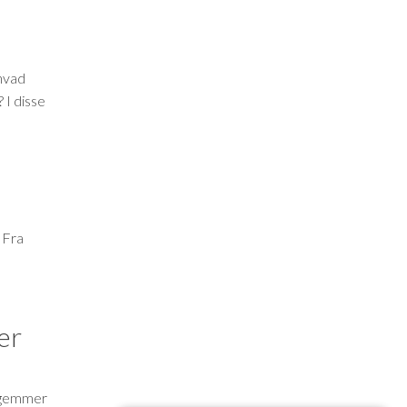
 hvad
 I disse
 Fra
er
r gemmer