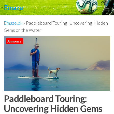
Videre
Emaze
til
indhold
Emaze.dk
»
Paddleboard Touring: Uncovering Hidden
Gems on the Water
Annonce
Paddleboard Touring:
Uncovering Hidden Gems