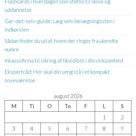
Flashcards i hverdagen som støtte til skole og
uddannelse
Gør-det-selv-guide: Læg selv belægningssten i
indkørslen
Sådan finder du ud af, hvem der ringer fra ukendte
numre
Inkassofirma til sikring af likviditet i din virksomhed
Ekspertråd: Her skal din seng stå i et kompakt
soveværelse
august 2026
M
Ti
O
To
F
L
S
1
2
3
4
5
6
7
8
9