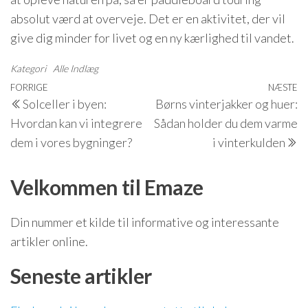
absolut værd at overveje. Det er en aktivitet, der vil
give dig minder for livet og en ny kærlighed til vandet.
Kategori
Alle Indlæg
Indlægsnavigation
Forrige
FORRIGE
NÆSTE
N
Solceller i byen:
Børns vinterjakker og huer:
indlæg
i
Hvordan kan vi integrere
Sådan holder du dem varme
dem i vores bygninger?
i vinterkulden
Velkommen til Emaze
Din nummer et kilde til informative og interessante
artikler online.
Seneste artikler