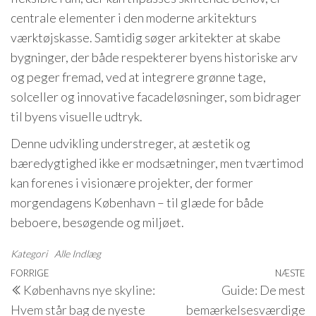
centrale elementer i den moderne arkitekturs
værktøjskasse. Samtidig søger arkitekter at skabe
bygninger, der både respekterer byens historiske arv
og peger fremad, ved at integrere grønne tage,
solceller og innovative facadeløsninger, som bidrager
til byens visuelle udtryk.
Denne udvikling understreger, at æstetik og
bæredygtighed ikke er modsætninger, men tværtimod
kan forenes i visionære projekter, der former
morgendagens København – til glæde for både
beboere, besøgende og miljøet.
Kategori
Alle Indlæg
Indlægsnavigation
Forrige
FORRIGE
NÆSTE
N
Københavns nye skyline:
Guide: De mest
indlæg
i
Hvem står bag de nyeste
bemærkelsesværdige