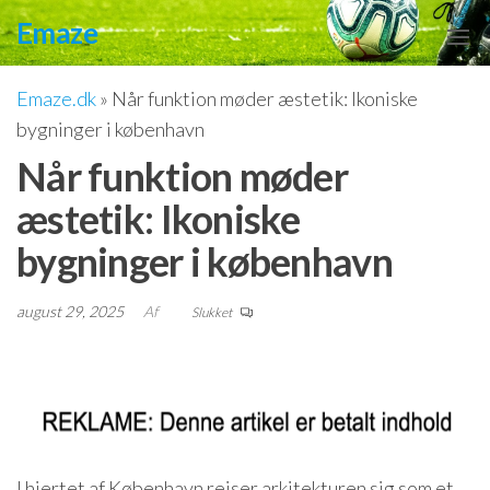
Videre
Emaze
til
indhold
Emaze.dk
»
Når funktion møder æstetik: Ikoniske
bygninger i københavn
Når funktion møder
æstetik: Ikoniske
bygninger i københavn
august 29, 2025
Af
Slukket
I hjertet af København rejser arkitekturen sig som et