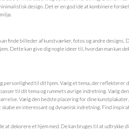
t minimalistisk design. Det er en god idé at kombinere forske
miljø.
 kan finde billeder af kunstværker, fotos og andre designs. 
jem. Dette kan give dig nogle ideer til, hvordan man kan d
g personlighed til dit hjem. Vælg et tema, der reflekterer d
 passer til dit tema og rummets øvrige indretning. Vælg den
størrelse. Vælg den bedste placering for dine kunstplakater.
t skabe en interessant og dynamisk indretning. Find inspira
e at dekorere et hjem med. De kan bruges til at udtrykke d