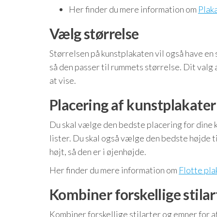
Her finder du mere information om
Plak
Vælg størrelse
Størrelsen på kunstplakaten vil også have en 
så den passer til rummets størrelse. Dit valg
at vise.
Placering af kunstplakater
Du skal vælge den bedste placering for dine 
lister. Du skal også vælge den bedste højde t
højt, så den er i øjenhøjde.
Her finder du mere information om
Flotte pla
Kombiner forskellige stilar
Kombiner forskellige stilarter og emner for 