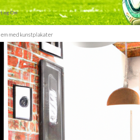
t og Om
 hjem med kunstplakater