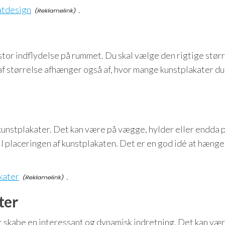
atdesign
.
stor indflydelse på rummet. Du skal vælge den rigtige størr
 af størrelse afhænger også af, hvor mange kunstplakater du
kunstplakater. Det kan være på vægge, hylder eller endda 
il placeringen af kunstplakaten. Det er en god idé at hæng
kater
.
ter
at skabe en interessant og dynamisk indretning. Det kan vær