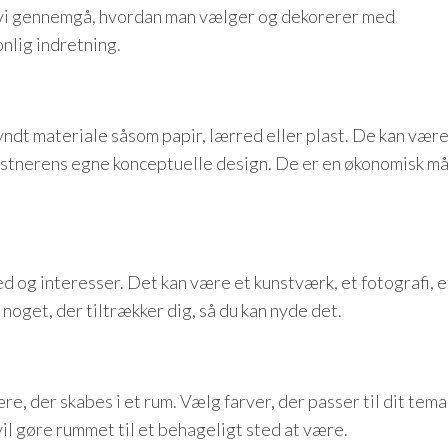
il vi gennemgå, hvordan man vælger og dekorerer med
onlig indretning.
tyndt materiale såsom papir, lærred eller plast. De kan vær
unstnerens egne konceptuelle design. De er en økonomisk m
d og interesser. Det kan være et kunstværk, et fotografi, et
noget, der tiltrækker dig, så du kan nyde det.
e, der skabes i et rum. Vælg farver, der passer til dit tema
il gøre rummet til et behageligt sted at være.