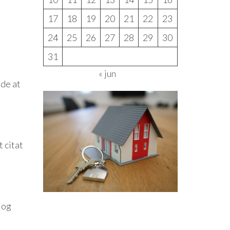
17
18
19
20
21
22
23
24
25
26
27
28
29
30
31
e
« jun
åde at
 citat
 og