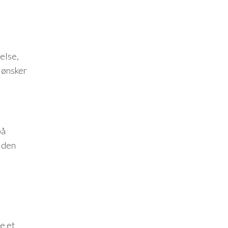
else,
 ønsker
på
e den
e et