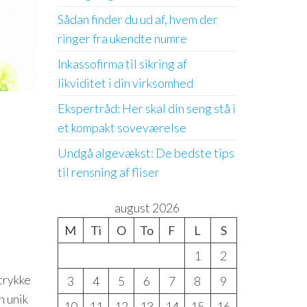
Sådan finder du ud af, hvem der
ringer fra ukendte numre
Inkassofirma til sikring af
likviditet i din virksomhed
Ekspertråd: Her skal din seng stå i
et kompakt soveværelse
Undgå algevækst: De bedste tips
til rensning af fliser
august 2026
M
Ti
O
To
F
L
S
1
2
dtrykke
3
4
5
6
7
8
9
n unik
10
11
12
13
14
15
16