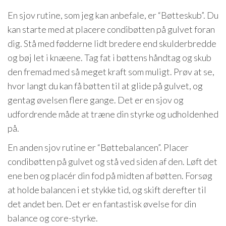
En sjov rutine, som jeg kan anbefale, er “Bøtteskub”. Du
kan starte med at placere condibøtten på gulvet foran
dig. Stå med fødderne lidt bredere end skulderbredde
og bøj let i knæene. Tag fat i bøttens håndtag og skub
den fremad med så meget kraft som muligt. Prøv at se,
hvor langt du kan få bøtten til at glide på gulvet, og
gentag øvelsen flere gange. Det er en sjov og
udfordrende måde at træne din styrke og udholdenhed
på.
En anden sjov rutine er “Bøttebalancen”. Placer
condibøtten på gulvet og stå ved siden af den. Løft det
ene ben og placér din fod på midten af bøtten. Forsøg
at holde balancen i et stykke tid, og skift derefter til
det andet ben. Det er en fantastisk øvelse for din
balance og core-styrke.