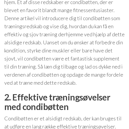
hjem. Ét af disse redskaber er condibøtten, der er
blevet en favorit blandt mange fitnessentusiaster.
Denne artikel vil introducere dig til condibøtten som
træningsredskab og vise dig, hvordan du kan få en
effektiv og sjov træning derhjemme ved hjælp af dette
alsidige redskab. Uanset om du ønsker at forbedre din
kondition, styrke dine muskler eller bare have det
sjovt, vil condibøtten være et fantastisk supplement
til din træning. Så læn dig tilbage og lad os dykke ned i
verdenen af condibøtten og opdage de mange fordele
ved at træne med dette redskab.
2. Effektive træningsøvelser
med condibøtten
Condibøtten er et alsidigt redskab, der kan bruges til
at udføre en lang række effektive træningsøvelser.