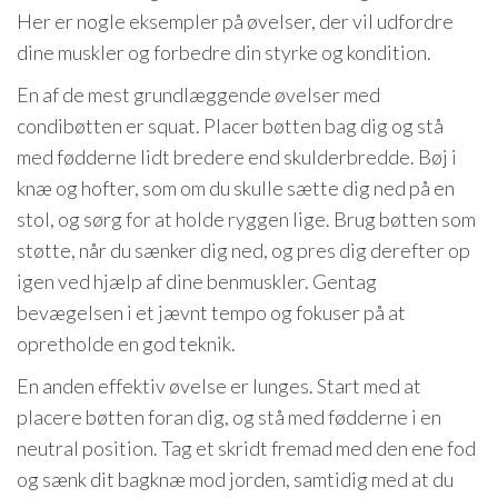
Her er nogle eksempler på øvelser, der vil udfordre
dine muskler og forbedre din styrke og kondition.
En af de mest grundlæggende øvelser med
condibøtten er squat. Placer bøtten bag dig og stå
med fødderne lidt bredere end skulderbredde. Bøj i
knæ og hofter, som om du skulle sætte dig ned på en
stol, og sørg for at holde ryggen lige. Brug bøtten som
støtte, når du sænker dig ned, og pres dig derefter op
igen ved hjælp af dine benmuskler. Gentag
bevægelsen i et jævnt tempo og fokuser på at
opretholde en god teknik.
En anden effektiv øvelse er lunges. Start med at
placere bøtten foran dig, og stå med fødderne i en
neutral position. Tag et skridt fremad med den ene fod
og sænk dit bagknæ mod jorden, samtidig med at du