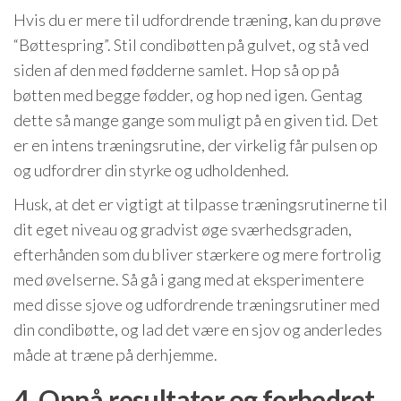
Hvis du er mere til udfordrende træning, kan du prøve
“Bøttespring”. Stil condibøtten på gulvet, og stå ved
siden af den med fødderne samlet. Hop så op på
bøtten med begge fødder, og hop ned igen. Gentag
dette så mange gange som muligt på en given tid. Det
er en intens træningsrutine, der virkelig får pulsen op
og udfordrer din styrke og udholdenhed.
Husk, at det er vigtigt at tilpasse træningsrutinerne til
dit eget niveau og gradvist øge sværhedsgraden,
efterhånden som du bliver stærkere og mere fortrolig
med øvelserne. Så gå i gang med at eksperimentere
med disse sjove og udfordrende træningsrutiner med
din condibøtte, og lad det være en sjov og anderledes
måde at træne på derhjemme.
4. Opnå resultater og forbedret