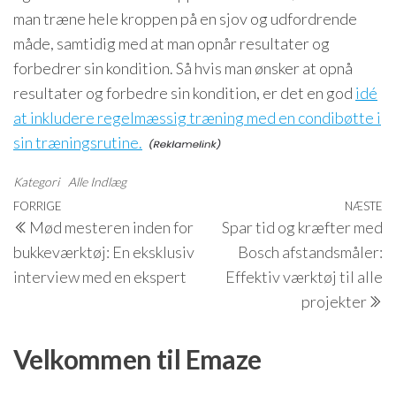
man træne hele kroppen på en sjov og udfordrende
måde, samtidig med at man opnår resultater og
forbedrer sin kondition. Så hvis man ønsker at opnå
resultater og forbedre sin kondition, er det en god
idé
at inkludere regelmæssig træning med en condibøtte i
sin træningsrutine.
Kategori
Alle Indlæg
Indlægsnavigation
Forrige
FORRIGE
NÆSTE
N
Mød mesteren inden for
Spar tid og kræfter med
indlæg
i
bukkeværktøj: En eksklusiv
Bosch afstandsmåler:
interview med en ekspert
Effektiv værktøj til alle
projekter
Velkommen til Emaze