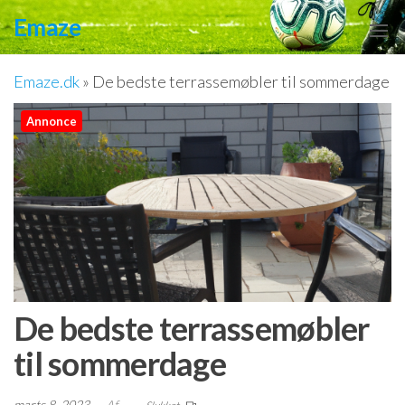
Videre
Emaze
til
indhold
Emaze.dk
»
De bedste terrassemøbler til sommerdage
Annonce
De bedste terrassemøbler
til sommerdage
marts 8, 2023
Af