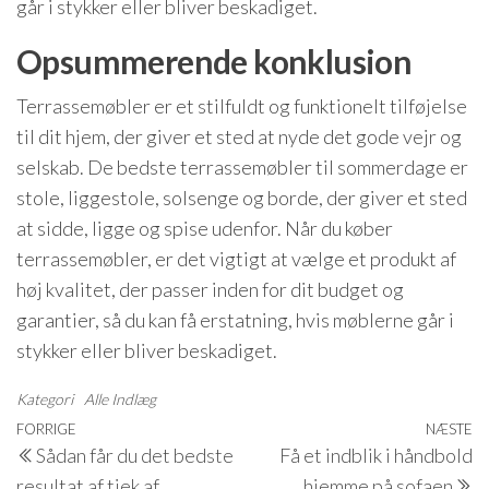
går i stykker eller bliver beskadiget.
Opsummerende konklusion
Terrassemøbler er et stilfuldt og funktionelt tilføjelse
til dit hjem, der giver et sted at nyde det gode vejr og
selskab. De bedste terrassemøbler til sommerdage er
stole, liggestole, solsenge og borde, der giver et sted
at sidde, ligge og spise udenfor. Når du køber
terrassemøbler, er det vigtigt at vælge et produkt af
høj kvalitet, der passer inden for dit budget og
garantier, så du kan få erstatning, hvis møblerne går i
stykker eller bliver beskadiget.
Kategori
Alle Indlæg
Indlægsnavigation
Forrige
FORRIGE
NÆSTE
N
Sådan får du det bedste
Få et indblik i håndbold
indlæg
i
resultat af tjek af
hjemme på sofaen