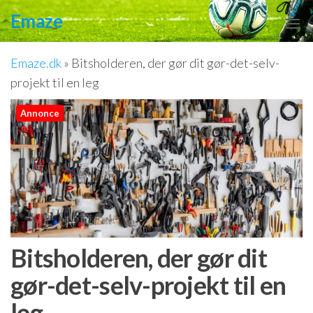
Videre
Emaze
til
indhold
Emaze.dk
»
Bitsholderen, der gør dit gør-det-selv-
projekt til en leg
Annonce
Bitsholderen, der gør dit
gør-det-selv-projekt til en
leg