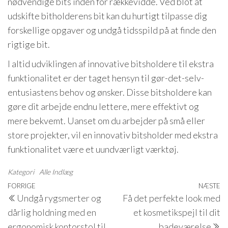
nødvendige bits inden for rækkevidde. Ved blot at
udskifte bitholderens bit kan du hurtigt tilpasse dig
forskellige opgaver og undgå tidsspild på at finde den
rigtige bit.
I altid udviklingen af innovative bitsholdere til ekstra
funktionalitet er der taget hensyn til gør-det-selv-
entusiastens behov og ønsker. Disse bitsholdere kan
gøre dit arbejde endnu lettere, mere effektivt og
mere bekvemt. Uanset om du arbejder på små eller
store projekter, vil en innovativ bitsholder med ekstra
funktionalitet være et uundværligt værktøj.
Kategori
Alle Indlæg
Indlægsnavigation
Forrige
FORRIGE
NÆSTE
N
Undgå rygsmerter og
Få det perfekte look med
indlæg
i
dårlig holdning med en
et kosmetikspejl til dit
ergonomisk kontorstol til
badeværelse