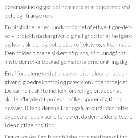
boremaskine og gør det nemmere at arbejde med små
dele og i trange rum.
En bitsholder er en uundværlig del af ethvert gør-det-
selv-projekt, da den giver dig mulighed for at fastgøre
og løsne skruer og bolte på en effektiv og sikker måde.
Den holder bitsene sikkert på plads, så du undgår at
miste dem eller beskadige materialerne omkring dig.
En af fordelene ved at bruge en bitsholder er, at den
giver dig bedre kontrol og præcision under arbejdet.
Du kan nemt skifte mellem forskellige bits uden at
skulle afbryde dit projekt, hvilket sparer dig tid og
besvær. Bitsholderen sikrer også, at du får den rette
dybde, når du skruer eller borer, da den holder bitsene
i den rigtige position.
Der er forskellige typer bitsholdere med forskellige