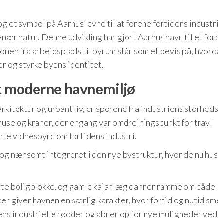
g et symbol på Aarhus’ evne til at forene fortidens industr
ynær natur. Denne udvikling har gjort Aarhus havn til et for
onen fra arbejdsplads til byrum står som et bevis på, hvord
r og styrke byens identitet.
et moderne havnemiljø
kitektur og urbant liv, er sporene fra industriens storheds
huse og kraner, der engang var omdrejningspunkt for travl
nte vidnesbyrd om fortidens industri.
og nænsomt integreret i den nye bystruktur, hvor de nu hu
rte boligblokke, og gamle kajanlæg danner ramme om både
r giver havnen en særlig karakter, hvor fortid og nutid sm
ns industrielle rødder og åbner op for nye muligheder ved