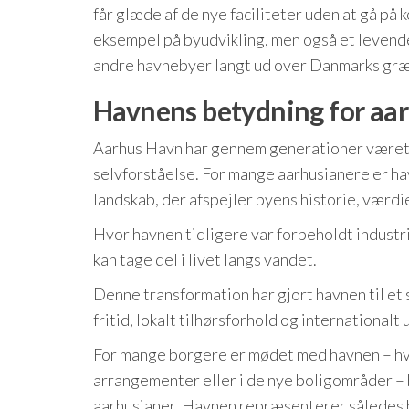
får glæde af de nye faciliteter uden at gå på
eksempel på byudvikling, men også et levende
andre havnebyer langt ud over Danmarks græ
Havnens betydning for aar
Aarhus Havn har gennem generationer været e
selvforståelse. For mange aarhusianere er hav
landskab, der afspejler byens historie, værdi
Hvor havnen tidligere var forbeholdt industri
kan tage del i livet langs vandet.
Denne transformation har gjort havnen til et 
fritid, lokalt tilhørsforhold og internationalt 
For mange borgere er mødet med havnen – hva
arrangementer eller i de nye boligområder – 
aarhusianer. Havnen repræsenterer således b