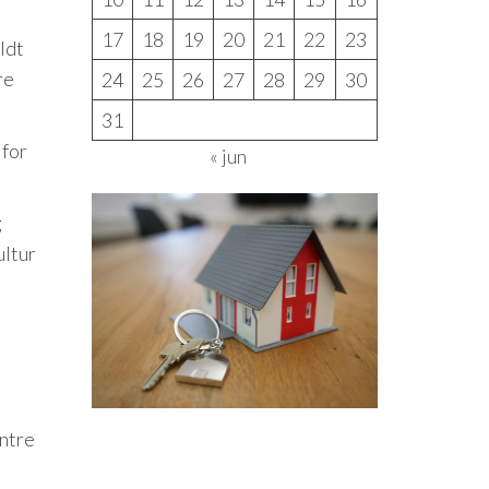
17
18
19
20
21
22
23
ldt
re
24
25
26
27
28
29
30
31
 for
« jun
g
ultur
entre