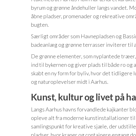
byrum og grønne åndehuller langs vandet. M
åbne pladser, promenader og rekreative områ
bugten.
Særligt områder som Havnepladsen og Bassin
badeanlæg og grønne terrasser inviterer til 
De grønne elementer, som nyplantede træer, g
ind til bykernen og giver plads til både ro og
skabt en ny form for byliv, hvor det tidlig
og naturoplevelser midt i Aarhus.
Kunst, kultur og livet på 
Langs Aarhus havns forvandlede kajkanter blo
opleve alt fra moderne kunstinstallationer t
samlingspunkt for kreative sjæle, der udstille
pladser, hvor kraner og containere engang d