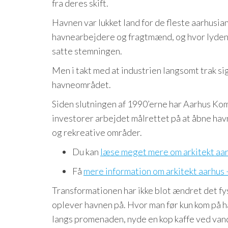
fra deres skift.
Havnen var lukket land for de fleste aarhusi
havnearbejdere og fragtmænd, og hvor lyden a
satte stemningen.
Men i takt med at industrien langsomt trak si
havneområdet.
Siden slutningen af 1990’erne har Aarhus Ko
investorer arbejdet målrettet på at åbne havn
og rekreative områder.
Du kan
læse meget mere om arkitekt aar
Få
mere information om arkitekt aarhus
Transformationen har ikke blot ændret det fy
oplever havnen på. Hvor man før kun kom på h
langs promenaden, nyde en kop kaffe ved vandet