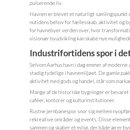
pulserende liv.
Havnen er blevet et naturligt samlingspunkt o
nutidens behov for fællesskab, aktivitet og b
for havnebyer verden over, hvor transformati
visionær byudvikling kan skabe nye mulighede
Industrifortidens spor i d
Selvom Aarhus havn i dag emmer af moderne ar
stadig tydelige i havnemiljøet. De gamle pak
aktivitet med gods og handel, står som marka
Mange af de historiske bygninger er bevaret 
caféer, kontorer og kulturinstitutioner.
Rustne jernbanespor snor sig mellem nyopfø
rekreative områder og events. Disse elemente
sammen og skaber et miljø, der både ærer bye