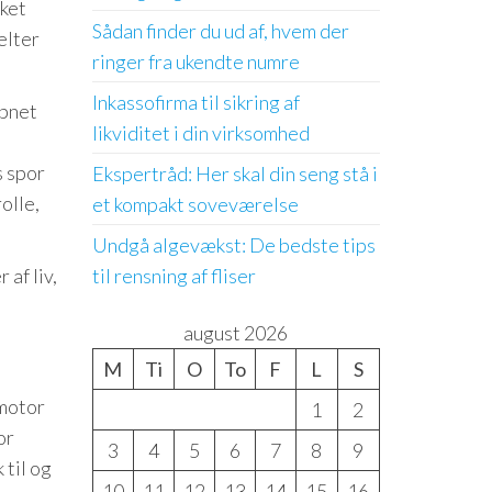
kket
Sådan finder du ud af, hvem der
elter
ringer fra ukendte numre
Inkassofirma til sikring af
åbnet
likviditet i din virksomhed
s spor
Ekspertråd: Her skal din seng stå i
olle,
et kompakt soveværelse
Undgå algevækst: De bedste tips
af liv,
til rensning af fliser
august 2026
M
Ti
O
To
F
L
S
imotor
1
2
or
3
4
5
6
7
8
9
 til og
10
11
12
13
14
15
16