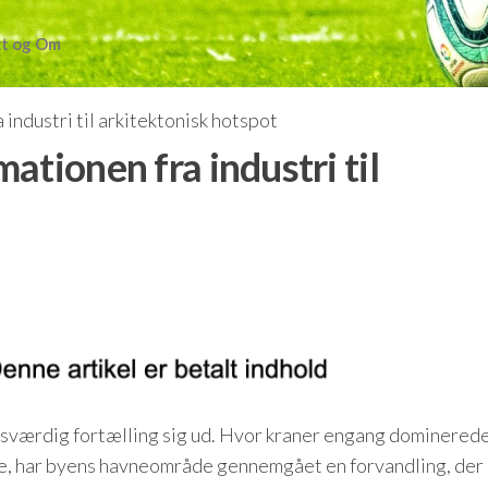
t og Om
industri til arkitektonisk hotspot
ationen fra industri til
esværdig fortælling sig ud. Hvor kraner engang dominered
de, har byens havneområde gennemgået en forvandling, der