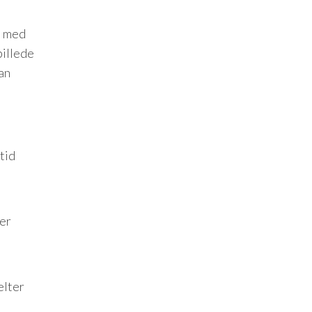
i med
billede
an
tid
ser
elter