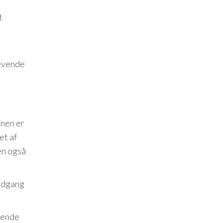
t
r
levende
onen er
et af
en også
 adgang
gende