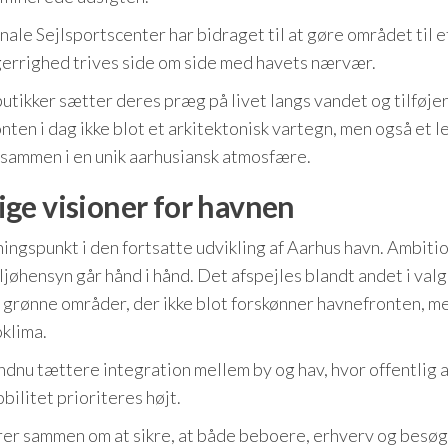
ale Sejlsportscenter har bidraget til at gøre området til e
sgerrighed trives side om side med havets nærvær.
tikker sætter deres præg på livet langs vandet og tilføje
ten i dag ikke blot et arkitektonisk vartegn, men også et 
r sammen i en unik aarhusiansk atmosfære.
ge visioner for havnen
ngspunkt i den fortsatte udvikling af Aarhus havn. Ambiti
jøhensyn går hånd i hånd. Det afspejles blandt andet i valg
 grønne områder, der ikke blot forskønner havnefronten, m
oklima.
ndnu tættere integration mellem by og hav, hvor offentlig
bilitet prioriteres højt.
rer sammen om at sikre, at både beboere, erhverv og besø