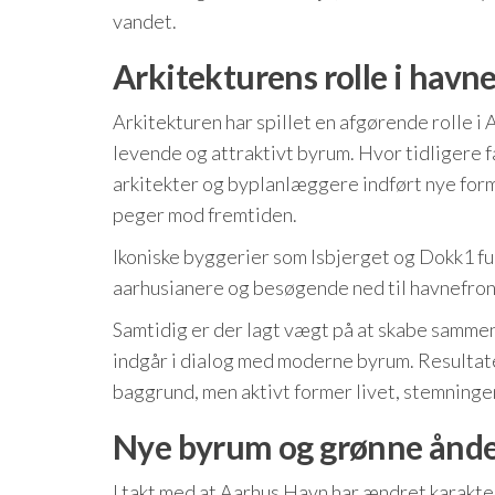
vandet.
Arkitekturens rolle i havn
Arkitekturen har spillet en afgørende rolle i 
levende og attraktivt byrum. Hvor tidligere 
arkitekter og byplanlæggere indført nye form
peger mod fremtiden.
Ikoniske byggerier som Isbjerget og Dokk1 f
aarhusianere og besøgende ned til havnefron
Samtidig er der lagt vægt på at skabe samme
indgår i dialog med moderne byrum. Resultate
baggrund, men aktivt former livet, stemninge
Nye byrum og grønne ånde
I takt med at Aarhus Havn har ændret karakter