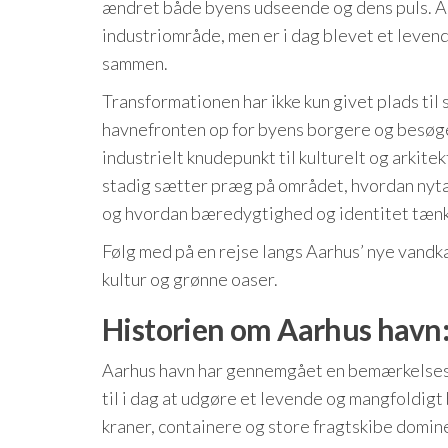
ændret både byens udseende og dens puls. Aar
industriområde, men er i dag blevet et levend
sammen.
Transformationen har ikke kun givet plads t
havnefronten op for byens borgere og besøgend
industrielt knudepunkt til kulturelt og arkit
stadig sætter præg på området, hvordan nytæ
og hvordan bæredygtighed og identitet tænkes
Følg med på en rejse langs Aarhus’ nye vandka
kultur og grønne oaser.
Historien om Aarhus havn: 
Aarhus havn har gennemgået en bemærkelsesv
til i dag at udgøre et levende og mangfoldigt
kraner, containere og store fragtskibe domine