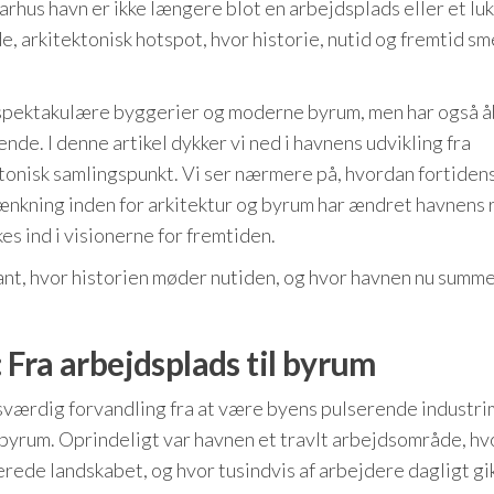
hus havn er ikke længere blot en arbejdsplads eller et lu
e, arkitektonisk hotspot, hvor historie, nutid og fremtid sm
il spektakulære byggerier og moderne byrum, men har også 
e. I denne artikel dykker vi ned i havnens udvikling fra
ektonisk samlingspunkt. Vi ser nærmere på, hvordan fortiden
nkning inden for arkitektur og byrum har ændret havnens r
 ind i visionerne for fremtiden.
nt, hvor historien møder nutiden, og hvor havnen nu summer 
Fra arbejdsplads til byrum
ærdig forvandling fra at være byens pulserende industr
 byrum. Oprindeligt var havnen et travlt arbejdsområde, hv
rede landskabet, og hvor tusindvis af arbejdere dagligt gik