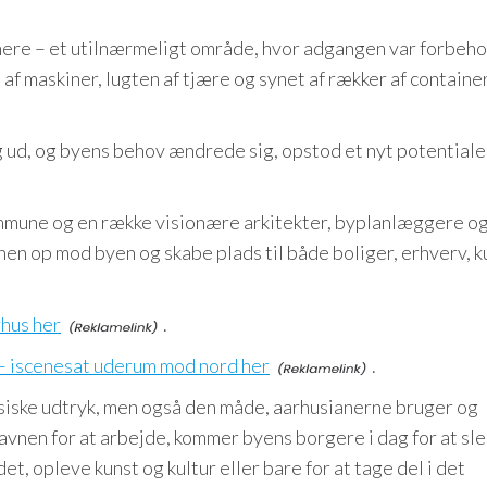
anere – et utilnærmeligt område, hvor adgangen var forbeho
f maskiner, lugten af tjære og synet af rækker af containe
g ud, og byens behov ændrede sig, opstod et nyt potentiale
mmune og en række visionære arkitekter, byplanlæggere o
en op mod byen og skabe plads til både boliger, erhverv, k
hus her
.
 – iscenesat uderum mod nord her
.
siske udtryk, men også den måde, aarhusianerne bruger og
avnen for at arbejde, kommer byens borgere i dag for at sl
, opleve kunst og kultur eller bare for at tage del i det