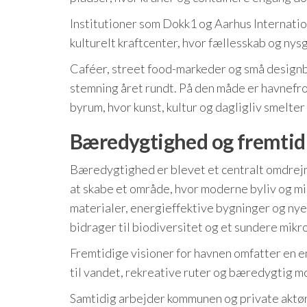
Institutioner som Dokk1 og Aarhus Internation
kulturelt kraftcenter, hvor fællesskab og ny
Caféer, street food-markeder og små designbu
stemning året rundt. På den måde er havnefron
byrum, hvor kunst, kultur og dagligliv smelte
Bæredygtighed og fremtidi
Bæredygtighed er blevet et centralt omdrejni
at skabe et område, hvor moderne byliv og mil
materialer, energieffektive bygninger og nye
bidrager til biodiversitet og et sundere mikr
Fremtidige visioner for havnen omfatter en e
til vandet, rekreative ruter og bæredygtig mo
Samtidig arbejder kommunen og private aktø