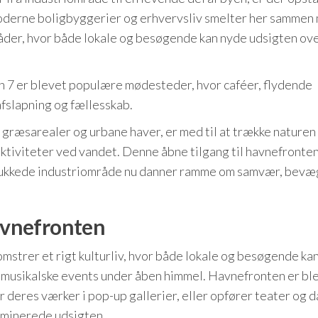
oderne boligbyggerier og erhvervsliv smelter her sammen
der, hvor både lokale og besøgende kan nyde udsigten ov
 7 er blevet populære mødesteder, hvor caféer, flydende
afslapning og fællesskab.
ræsarealer og urbane haver, er med til at trække naturen 
 aktiviteter ved vandet. Denne åbne tilgang til havnefronte
ere lukkede industriområde nu danner ramme om samvær, bev
havnefronten
mstrer et rigt kulturliv, hvor både lokale og besøgende ka
il musikalske events under åben himmel. Havnefronten er bl
r deres værker i pop-up gallerier, eller opfører teater og 
ominerede udsigten.