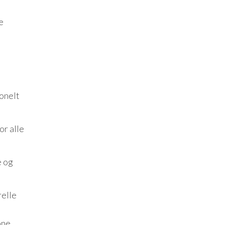
e
ionelt
or alle
e og
relle
bne,