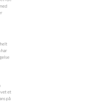
 med
er
helt
n har
ægelse
n
evet et
dans på