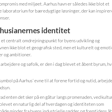
 kompromis med miljøet. Aarhus havn er således ikke blot et
 laboratorium for bæredygtige løsninger, der kan inspirer
nser.
husianernes identitet
t centralt omdrejningspunkt for byens udvikling og
nen ikke blot et geografisk sted, men et kulturelt og emot
er og ambitioner.
arbejdere og søfolk, er den i dag blevet et åbent byrum, hv
symbol på Aarhus’ evne til at forene fortid og nutid, arbejd
udsyn.
d enten det sker på en gåtur langs promenaden, ved kultu
blevet en naturlig del af hverdagen og identiteten som
åde minder fra byens industrielle rødder og fremtidens å