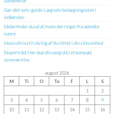
uddannelse
Gør-det-selv-guide: Læg selv belægningssten i
indkørslen
Sådan finder du ud af, hvem der ringer fra ukendte
numre
Inkassofirma til sikring af likviditet i din virksomhed
Ekspertråd: Her skal din seng stå i et kompakt
soveværelse
august 2026
M
Ti
O
To
F
L
S
1
2
3
4
5
6
7
8
9
10
11
12
13
14
15
16