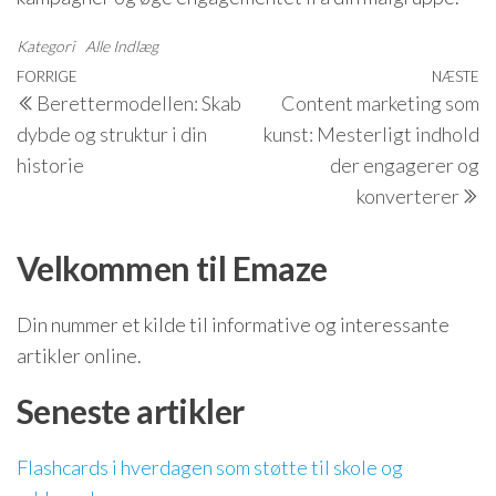
Kategori
Alle Indlæg
Indlægsnavigation
Forrige
FORRIGE
NÆSTE
N
Berettermodellen: Skab
Content marketing som
indlæg
i
dybde og struktur i din
kunst: Mesterligt indhold
historie
der engagerer og
konverterer
Velkommen til Emaze
Din nummer et kilde til informative og interessante
artikler online.
Seneste artikler
Flashcards i hverdagen som støtte til skole og