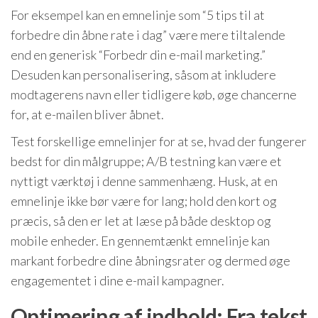
For eksempel kan en emnelinje som “5 tips til at
forbedre din åbne rate i dag” være mere tiltalende
end en generisk “Forbedr din e-mail marketing.”
Desuden kan personalisering, såsom at inkludere
modtagerens navn eller tidligere køb, øge chancerne
for, at e-mailen bliver åbnet.
Test forskellige emnelinjer for at se, hvad der fungerer
bedst for din målgruppe; A/B testning kan være et
nyttigt værktøj i denne sammenhæng. Husk, at en
emnelinje ikke bør være for lang; hold den kort og
præcis, så den er let at læse på både desktop og
mobile enheder. En gennemtænkt emnelinje kan
markant forbedre dine åbningsrater og dermed øge
engagementet i dine e-mail kampagner.
Optimering af indhold: Fra tekst