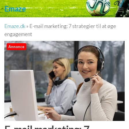
Videre
Emaze
til
indhold
Emaze.dk
»
E-mail marketing: 7 strategier til at øge
engagement
Annonce