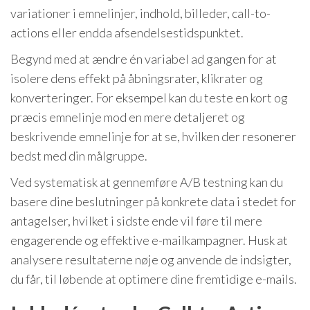
variationer i emnelinjer, indhold, billeder, call-to-
actions eller endda afsendelsestidspunktet.
Begynd med at ændre én variabel ad gangen for at
isolere dens effekt på åbningsrater, klikrater og
konverteringer. For eksempel kan du teste en kort og
præcis emnelinje mod en mere detaljeret og
beskrivende emnelinje for at se, hvilken der resonerer
bedst med din målgruppe.
Ved systematisk at gennemføre A/B testning kan du
basere dine beslutninger på konkrete data i stedet for
antagelser, hvilket i sidste ende vil føre til mere
engagerende og effektive e-mailkampagner. Husk at
analysere resultaterne nøje og anvende de indsigter,
du får, til løbende at optimere dine fremtidige e-mails.